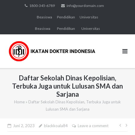
Skip
1800-345-6789
info@yourdomain.com
to
Beasiswa
Pendidikan
Universitas
content
Beasiswa
Pendidikan
Universitas
Daftar Sekolah Dinas Kepolisian,
Terbuka Juga untuk Lulusan SMA dan
Sarjana
Home
»
Daftar Sekolah Dinas Kepolisian, Terbuka Juga untuk
Lulusan SMA dan Sarjana
Navi
Juni 2, 2023
blackkoala84
Leave a comment
pos