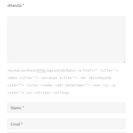
ditandai
*
You may use these
HTML
tags and attributes:
<a href="" title="">
<abbr title=""> <acronym title=""> <b> <blockquote
cite=""> <cite> <code> <del datetime=""> <em> <i> <q
cite=""> <s> <strike> <strong>