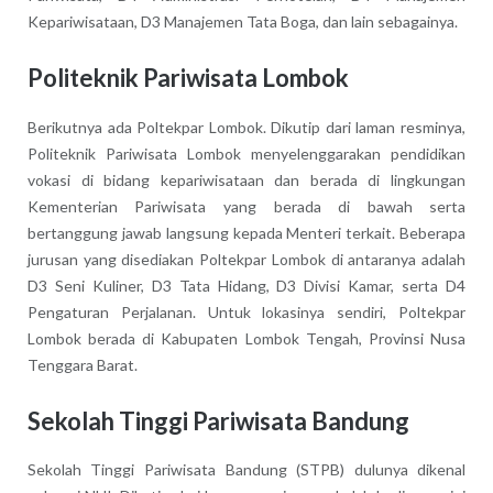
Kepariwisataan, D3 Manajemen Tata Boga, dan lain sebagainya.
Politeknik Pariwisata Lombok
Berikutnya ada Poltekpar Lombok. Dikutip dari laman resminya,
Politeknik Pariwisata Lombok menyelenggarakan pendidikan
vokasi di bidang kepariwisataan dan berada di lingkungan
Kementerian Pariwisata yang berada di bawah serta
bertanggung jawab langsung kepada Menteri terkait. Beberapa
jurusan yang disediakan Poltekpar Lombok di antaranya adalah
D3 Seni Kuliner, D3 Tata Hidang, D3 Divisi Kamar, serta D4
Pengaturan Perjalanan. Untuk lokasinya sendiri, Poltekpar
Lombok berada di Kabupaten Lombok Tengah, Provinsi Nusa
Tenggara Barat.
Sekolah Tinggi Pariwisata Bandung
Sekolah Tinggi Pariwisata Bandung (STPB) dulunya dikenal