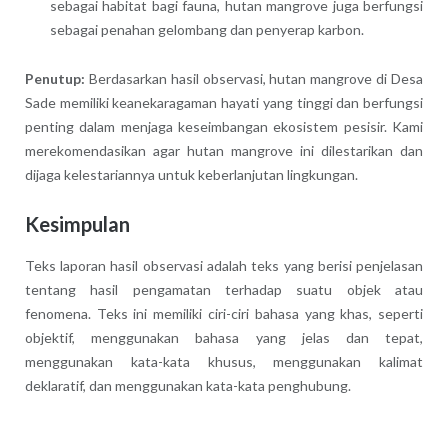
sebagai habitat bagi fauna, hutan mangrove juga berfungsi
sebagai penahan gelombang dan penyerap karbon.
Penutup:
Berdasarkan hasil observasi, hutan mangrove di Desa
Sade memiliki keanekaragaman hayati yang tinggi dan berfungsi
penting dalam menjaga keseimbangan ekosistem pesisir. Kami
merekomendasikan agar hutan mangrove ini dilestarikan dan
dijaga kelestariannya untuk keberlanjutan lingkungan.
Kesimpulan
Teks laporan hasil observasi adalah teks yang berisi penjelasan
tentang hasil pengamatan terhadap suatu objek atau
fenomena. Teks ini memiliki ciri-ciri bahasa yang khas, seperti
objektif, menggunakan bahasa yang jelas dan tepat,
menggunakan kata-kata khusus, menggunakan kalimat
deklaratif, dan menggunakan kata-kata penghubung.