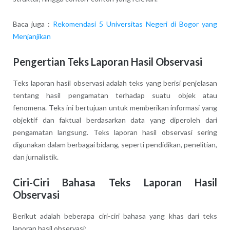
Baca juga :
Rekomendasi 5 Universitas Negeri di Bogor yang
Menjanjikan
Pengertian Teks Laporan Hasil Observasi
Teks laporan hasil observasi adalah teks yang berisi penjelasan
tentang hasil pengamatan terhadap suatu objek atau
fenomena. Teks ini bertujuan untuk memberikan informasi yang
objektif dan faktual berdasarkan data yang diperoleh dari
pengamatan langsung. Teks laporan hasil observasi sering
digunakan dalam berbagai bidang, seperti pendidikan, penelitian,
dan jurnalistik.
Ciri-Ciri Bahasa Teks Laporan Hasil
Observasi
Berikut adalah beberapa ciri-ciri bahasa yang khas dari teks
laporan hasil observasi: