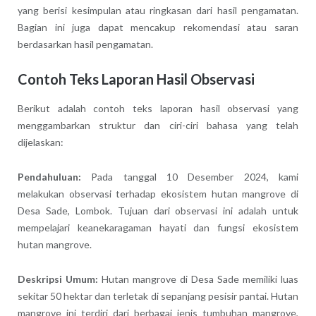
yang berisi kesimpulan atau ringkasan dari hasil pengamatan.
Bagian ini juga dapat mencakup rekomendasi atau saran
berdasarkan hasil pengamatan.
Contoh Teks Laporan Hasil Observasi
Berikut adalah contoh teks laporan hasil observasi yang
menggambarkan struktur dan ciri-ciri bahasa yang telah
dijelaskan:
Pendahuluan:
Pada tanggal 10 Desember 2024, kami
melakukan observasi terhadap ekosistem hutan mangrove di
Desa Sade, Lombok. Tujuan dari observasi ini adalah untuk
mempelajari keanekaragaman hayati dan fungsi ekosistem
hutan mangrove.
Deskripsi Umum:
Hutan mangrove di Desa Sade memiliki luas
sekitar 50 hektar dan terletak di sepanjang pesisir pantai. Hutan
mangrove ini terdiri dari berbagai jenis tumbuhan mangrove,