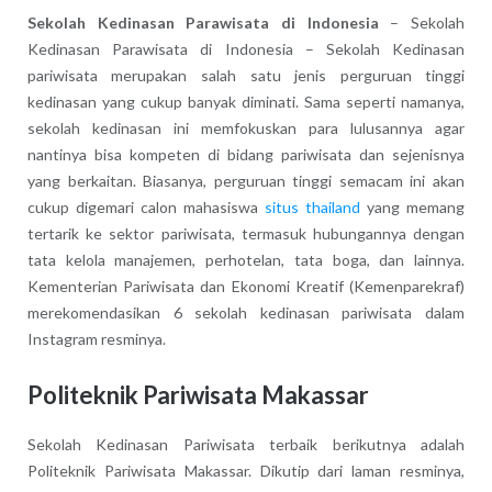
Sekolah Kedinasan Parawisata di Indonesia
– Sekolah
Kedinasan Parawisata di Indonesia – Sekolah Kedinasan
pariwisata merupakan salah satu jenis perguruan tinggi
kedinasan yang cukup banyak diminati. Sama seperti namanya,
sekolah kedinasan ini memfokuskan para lulusannya agar
nantinya bisa kompeten di bidang pariwisata dan sejenisnya
yang berkaitan. Biasanya, perguruan tinggi semacam ini akan
cukup digemari calon mahasiswa
situs thailand
yang memang
tertarik ke sektor pariwisata, termasuk hubungannya dengan
tata kelola manajemen, perhotelan, tata boga, dan lainnya.
Kementerian Pariwisata dan Ekonomi Kreatif (Kemenparekraf)
merekomendasikan 6 sekolah kedinasan pariwisata dalam
Instagram resminya.
Politeknik Pariwisata Makassar
Sekolah Kedinasan Pariwisata terbaik berikutnya adalah
Politeknik Pariwisata Makassar. Dikutip dari laman resminya,