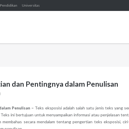
Pendidikan
Universitas
rtian dan Pentingnya dalam Penulisan
t
 dalam Penulisan –
Teks eksposisi adalah salah satu jenis teks yang se
 Teks ini bertujuan untuk menyampaikan informasi atau penjelasan ten
kan membahas secara mendalam tentang pengertian teks eksposisi, ciri-c
lam penulisan.