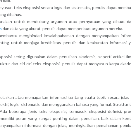
 baik.
yusun teks eksposisi secara logis dan sistematis, penulis dapat memb
ng dibahas.
igunakan untuk mendukung argumen atau pernyataan yang dibuat d
s
dan data yang akurat, penulis dapat memperkuat argumen mereka.
 membantu menghindari kesalahpahaman dengan menyampaikan infor
enting untuk menjaga kredibilitas penulis dan keakuratan informasi 
posisi sering digunakan dalam penulisan akademis, seperti artikel ilm
uktur dan ciri-ciri teks eksposisi, penulis dapat menyusun karya akad
elaskan atau memaparkan informasi tentang suatu topik secara jelas
 objektif, logis, sistematis, dan menggunakan bahasa yang formal. Struktur 
 Ada beberapa jenis teks eksposisi, termasuk eksposisi definisi, pro
si memiliki peran yang sangat penting dalam penulisan, baik dalam kon
nyampaikan informasi dengan jelas, meningkatkan pemahaman pemb