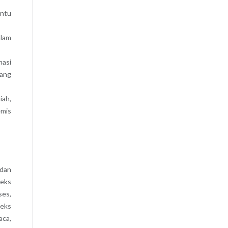
antu
alam
masi
yang
iah,
emis
 dan
teks
ses,
teks
aca,