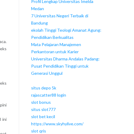
Profil Lengkap Universitas Imelda
Medan
7 Universitas Negeri Terbaik di
Bandung
ekolah Tinggi Teologi Amanat Agung:
Pendidikan Berkualitas
aca.
Mata Pelajaran Manajemen
Teks
Perkantoran untuk Karier
Universitas Dharma Andalas Padang:
Pusat Pendidikan Tinggi untuk
Generasi Unggul
teks
situs depo 5k
rajascatter88 login
slot bonus
pini
situs slot777
slot bet kecil
 ini
https://www.skyhylive.com/
slot qris
apat