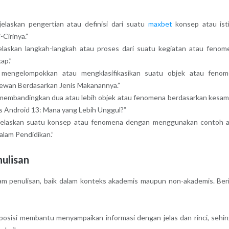
jelaskan pengertian atau definisi dari suatu
maxbet
konsep atau isti
Cirinya.”
elaskan langkah-langkah atau proses dari suatu kegiatan atau fenom
ap.”
k mengelompokkan atau mengklasifikasikan suatu objek atau feno
 Hewan Berdasarkan Jenis Makanannya.”
k membandingkan dua atau lebih objek atau fenomena berdasarkan kesa
s Android 13: Mana yang Lebih Unggul?”
njelaskan suatu konsep atau fenomena dengan menggunakan contoh 
alam Pendidikan.”
nulisan
lam penulisan, baik dalam konteks akademis maupun non-akademis. Ber
:
posisi membantu menyampaikan informasi dengan jelas dan rinci, sehi