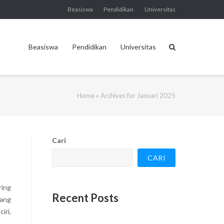
Beasiswa
Pendidikan
Universitas
Beasiswa
Pendidikan
Universitas
Home
»
Archives for Januari 2025
Cari
CARI
ring
Recent Posts
tang
iri,