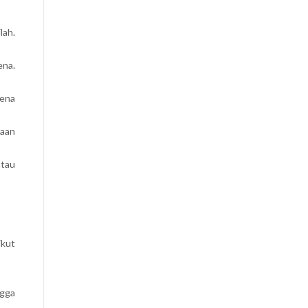
lah.
ena.
mena
maan
atau
ikut
ngga