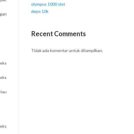
olympus 1000 slot
depo 10k
ngan
Recent Comments
Tidak ada komentar untuk ditampilkan.
teks
teks
atau
teks