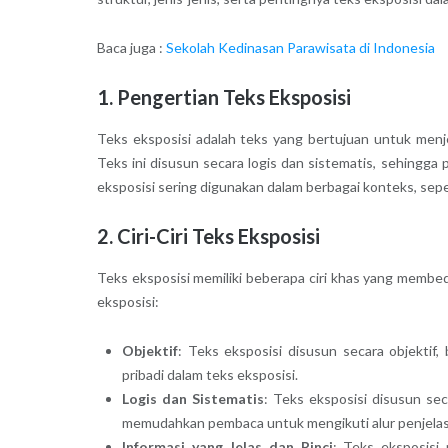
Baca juga :
Sekolah Kedinasan Parawisata di Indonesia
1. Pengertian Teks Eksposisi
Teks eksposisi adalah teks yang bertujuan untuk men
Teks ini disusun secara logis dan sistematis, sehing
eksposisi sering digunakan dalam berbagai konteks, seperti
2. Ciri-Ciri Teks Eksposisi
Teks eksposisi memiliki beberapa ciri khas yang membeda
eksposisi:
Objektif
: Teks eksposisi disusun secara objektif,
pribadi dalam teks eksposisi.
Logis dan Sistematis
: Teks eksposisi disusun sec
memudahkan pembaca untuk mengikuti alur penjelas
Informasi yang Jelas dan Rinci
: Teks eksposisi