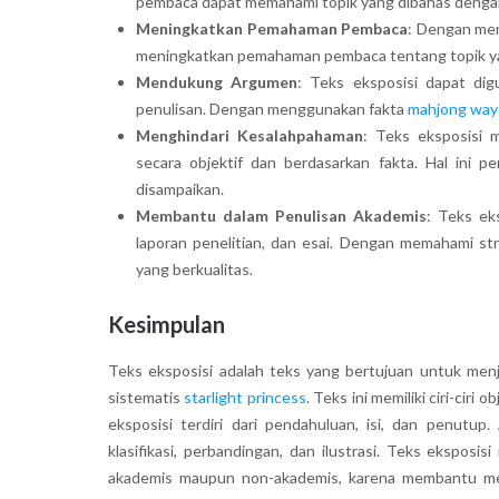
pembaca dapat memahami topik yang dibahas dengan
Meningkatkan Pemahaman Pembaca
: Dengan men
meningkatkan pemahaman pembaca tentang topik ya
Mendukung Argumen
: Teks eksposisi dapat d
penulisan. Dengan menggunakan fakta
mahjong way
Menghindari Kesalahpahaman
: Teks eksposisi
secara objektif dan berdasarkan fakta. Hal ini p
disampaikan.
Membantu dalam Penulisan Akademis
: Teks eks
laporan penelitian, dan esai. Dengan memahami str
yang berkualitas.
Kesimpulan
Teks eksposisi adalah teks yang bertujuan untuk menj
sistematis
starlight princess
. Teks ini memiliki ciri-ciri
eksposisi terdiri dari pendahuluan, isi, dan penutup.
klasifikasi, perbandingan, dan ilustrasi. Teks eksposi
akademis maupun non-akademis, karena membantu me