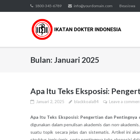
Skip
1800-345-6789
info@yourdomain.com
Beasiswa
to
content
Bulan:
Januari 2025
Apa Itu Teks Eksposisi: Penge
Januari 2, 2025
blackkoala84
Leave a commen
Apa Itu Teks Eksposisi: Pengertian dan Pentingnya
digunakan dalam penulisan akademis dan non-akademis.
suatu topik secara jelas dan sistematis. Artikel ini a
struktur, jenis-jenis, serta pentingnya teks eksposisi da