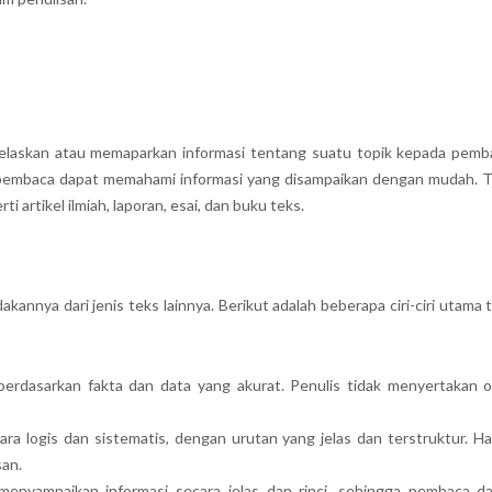
jelaskan atau memaparkan informasi tentang suatu topik kepada pemb
ga pembaca dapat memahami informasi yang disampaikan dengan mudah. 
 artikel ilmiah, laporan, esai, dan buku teks.
kannya dari jenis teks lainnya. Berikut adalah beberapa ciri-ciri utama 
 berdasarkan fakta dan data yang akurat. Penulis tidak menyertakan o
ara logis dan sistematis, dengan urutan yang jelas dan terstruktur. Hal
an.
 menyampaikan informasi secara jelas dan rinci, sehingga pembaca d