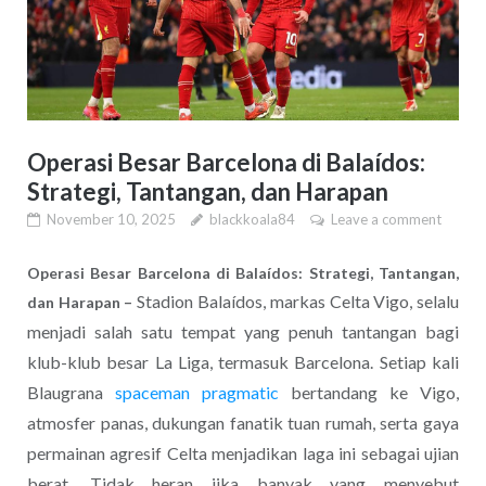
Operasi Besar Barcelona di Balaídos:
Strategi, Tantangan, dan Harapan
November 10, 2025
blackkoala84
Leave a comment
Operasi Besar Barcelona di Balaídos: Strategi, Tantangan,
Stadion Balaídos, markas Celta Vigo, selalu
dan Harapan –
menjadi salah satu tempat yang penuh tantangan bagi
klub-klub besar La Liga, termasuk Barcelona. Setiap kali
Blaugrana
spaceman pragmatic
bertandang ke Vigo,
atmosfer panas, dukungan fanatik tuan rumah, serta gaya
permainan agresif Celta menjadikan laga ini sebagai ujian
berat. Tidak heran jika banyak yang menyebut