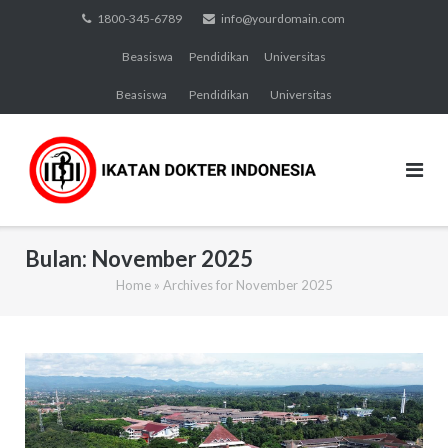
Skip
1800-345-6789
info@yourdomain.com
to
Beasiswa
Pendidikan
Universitas
content
Beasiswa
Pendidikan
Universitas
Bulan:
November 2025
Home
»
Archives for November 2025