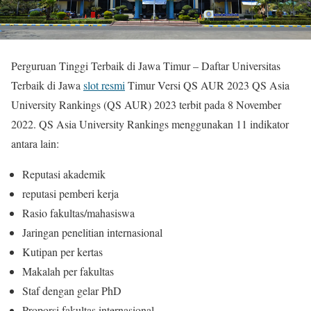
Perguruan Tinggi Terbaik di Jawa Timur – Daftar Universitas
Terbaik di Jawa
slot resmi
Timur Versi QS AUR 2023 QS Asia
University Rankings (QS AUR) 2023 terbit pada 8 November
2022. QS Asia University Rankings menggunakan 11 indikator
antara lain:
Reputasi akademik
reputasi pemberi kerja
Rasio fakultas/mahasiswa
Jaringan penelitian internasional
Kutipan per kertas
Makalah per fakultas
Staf dengan gelar PhD
Proporsi fakultas internasional