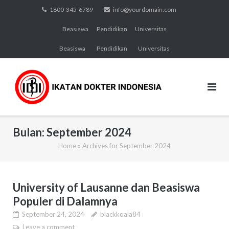
Skip
1800-345-6789
info@yourdomain.com
to
Beasiswa
Pendidikan
Universitas
content
Beasiswa
Pendidikan
Universitas
Bulan:
September 2024
Home
»
Archives for September 2024
University of Lausanne dan Beasiswa
Populer di Dalamnya
September 24, 2024
blackkoala84
Leave a comment