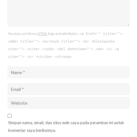
You may use these
HTML
tags and attributes:
<a href="" title="">
<abbr title=""> <acronym title=""> <b> <blockquote
cite=""> <cite> <code> <del datetime=""> <em> <i> <q
cite=""> <s> <strike> <strong>
Simpan nama, email, dan situs web saya pada peramban ini untuk
komentar saya berikutnya.