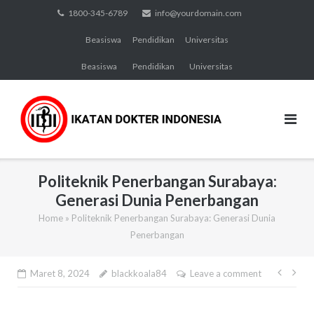
Skip
1800-345-6789
info@yourdomain.com
to
Beasiswa
Pendidikan
Universitas
content
Beasiswa
Pendidikan
Universitas
Politeknik Penerbangan Surabaya:
Generasi Dunia Penerbangan
Home
»
Politeknik Penerbangan Surabaya: Generasi Dunia
Penerbangan
Navi
Maret 8, 2024
blackkoala84
Leave a comment
pos