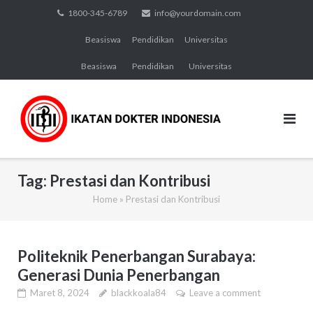
Skip
1800-345-6789
info@yourdomain.com
to
Beasiswa
Pendidikan
Universitas
content
Beasiswa
Pendidikan
Universitas
Tag:
Prestasi dan Kontribusi
Home
»
Prestasi dan Kontribusi
Politeknik Penerbangan Surabaya:
Generasi Dunia Penerbangan
Maret 8, 2024
blackkoala84
Leave a comment