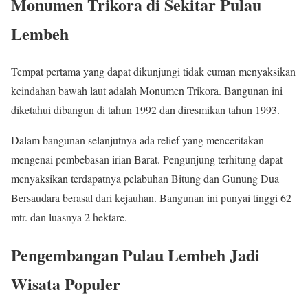
Monumen Trikora di Sekitar Pulau
Lembeh
Tempat pertama yang dapat dikunjungi tidak cuman menyaksikan
keindahan bawah laut adalah Monumen Trikora. Bangunan ini
diketahui dibangun di tahun 1992 dan diresmikan tahun 1993.
Dalam bangunan selanjutnya ada relief yang menceritakan
mengenai pembebasan irian Barat. Pengunjung terhitung dapat
menyaksikan terdapatnya pelabuhan Bitung dan Gunung Dua
Bersaudara berasal dari kejauhan. Bangunan ini punyai tinggi 62
mtr. dan luasnya 2 hektare.
Pengembangan Pulau Lembeh Jadi
Wisata Populer