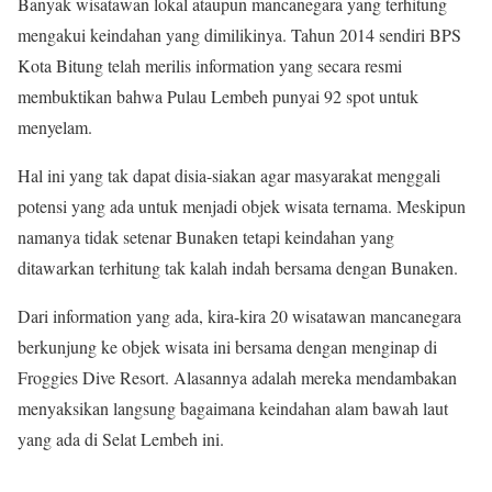
Banyak wisatawan lokal ataupun mancanegara yang terhitung
mengakui keindahan yang dimilikinya. Tahun 2014 sendiri BPS
Kota Bitung telah merilis information yang secara resmi
membuktikan bahwa Pulau Lembeh punyai 92 spot untuk
menyelam.
Hal ini yang tak dapat disia-siakan agar masyarakat menggali
potensi yang ada untuk menjadi objek wisata ternama. Meskipun
namanya tidak setenar Bunaken tetapi keindahan yang
ditawarkan terhitung tak kalah indah bersama dengan Bunaken.
Dari information yang ada, kira-kira 20 wisatawan mancanegara
berkunjung ke objek wisata ini bersama dengan menginap di
Froggies Dive Resort. Alasannya adalah mereka mendambakan
menyaksikan langsung bagaimana keindahan alam bawah laut
yang ada di Selat Lembeh ini.