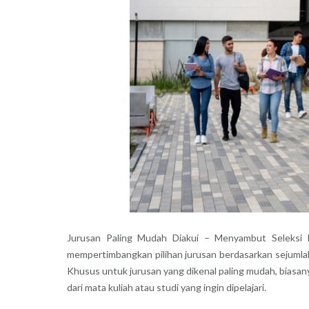
Jurusan Paling Mudah Diakui – Menyambut Seleksi
mempertimbangkan pilihan jurusan berdasarkan sejumlah 
Khusus untuk jurusan yang dikenal paling mudah, biasany
dari mata kuliah atau studi yang ingin dipelajari.