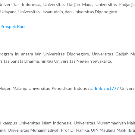
niversitas Indonesia, Universitas Gadjah Mada, Universitas Padjadja
as Udayana, Universitas Hasanuddin, dan Universitas Diponegoro.
Prospek Karir
gram ini antara lain Universitas Diponegoro, Universitas Gadjah M
ersitas Sanata Dharma, hingga Universitas Negeri Yogyakarta.
Negeri Malang, Universitas Pendidikan Indonesia,
link slot777
Univers
 di kampus Universitas Islam Indonesia, Universitas Muhammadiyah Mal
ung, Universitas Muhammadiyah Prof Dr Hamka, UIN Maulana Malik Ibr