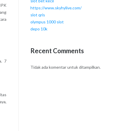
slot bet kecil
 IPK
https://www.skyhylive.com/
yang
slot qris
cara
olympus 1000 slot
depo 10k
Recent Comments
a. 7
Tidak ada komentar untuk ditampilkan.
itas
aya,