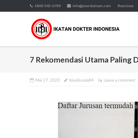
Skip
1800-345-6789
info@yourdomain.com
Beasiswa
to
content
7 Rekomendasi Utama Paling Di
Mei 27, 2023
blackkoala84
Leave a comment