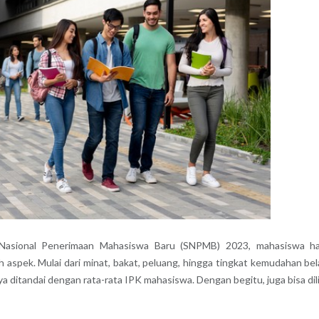
 Nasional Penerimaan Mahasiswa Baru (SNPMB) 2023, mahasiswa h
aspek. Mulai dari minat, bakat, peluang, hingga tingkat kemudahan bela
a ditandai dengan rata-rata IPK mahasiswa. Dengan begitu, juga bisa dil