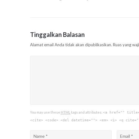
Navigasi
pos
Tinggalkan Balasan
Alamat email Anda tidak akan dipublikasikan.
Ruas yang waj
You may use these
HTML
tags and attributes:
<a href="" title
<cite> <code> <del datetime=""> <em> <i> <q cite="