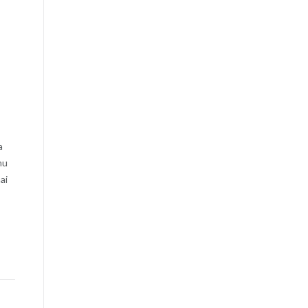
a
mu
ai