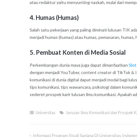
atau redaktur yaitu menyunting naskah, mulai dari mempe
4. Humas (Humas)
Salah satu pekerjaan yang paling diminati lulusan TIK ad
menjadi humas (humas) atau humas, pemasaran, humas, 
5. Pembuat Konten di Media Sosial
Perkembangan dunia maya juga dapat dimanfaatkan
Slo
dengan menjadi YouTuber, content creator di TikTok &
komunikasi di dunia digital dapat menjadi modal bagi lu
tips komunikasi, tips wawancara, psikologi dalam komunika
sederet prospek karir lulusan ilmu komunikasi. Apakah a
Universitas
Jurusan Ilmu Komunikasi dan Prospek Ka
Informasi Program Studi Sarjana Di Universitas Indone