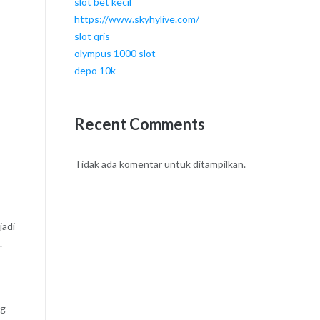
slot bet kecil
https://www.skyhylive.com/
slot qris
olympus 1000 slot
depo 10k
Recent Comments
Tidak ada komentar untuk ditampilkan.
jadi
.
ng