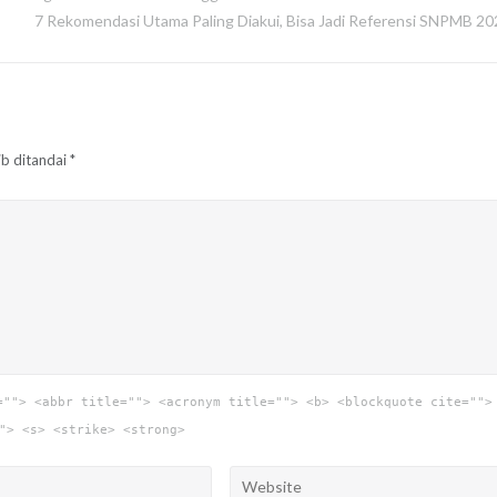
7 Rekomendasi Utama Paling Diakui, Bisa Jadi Referensi SNPMB 20
ib ditandai
*
=""> <abbr title=""> <acronym title=""> <b> <blockquote cite="">
"> <s> <strike> <strong>