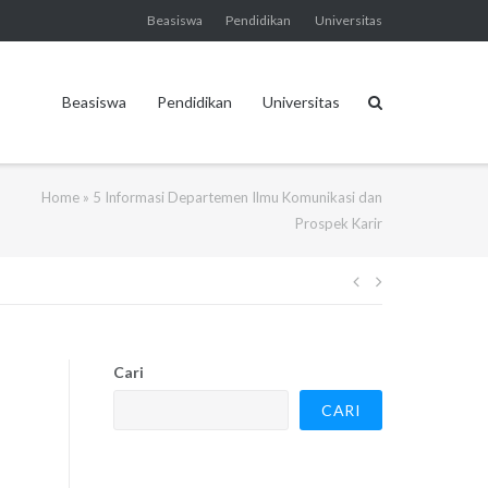
Beasiswa
Pendidikan
Universitas
Beasiswa
Pendidikan
Universitas
Home
»
5 Informasi Departemen Ilmu Komunikasi dan
Prospek Karir
Navigasi
pos
Cari
CARI