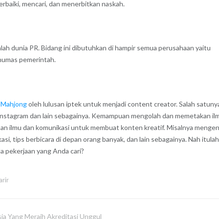
rbaiki, mencari, dan menerbitkan naskah.
alah dunia PR. Bidang ini dibutuhkan di hampir semua perusahaan yaitu
humas pemerintah.
t Mahjong
oleh lulusan iptek untuk menjadi content creator. Salah satuny
 Instagram dan lain sebagainya. Kemampuan mengolah dan memetakan il
lusan ilmu dan komunikasi untuk membuat konten kreatif. Misalnya mengen
si, tips berbicara di depan orang banyak, dan lain sebagainya. Nah itulah
da pekerjaan yang Anda cari?
rir
sia Yang Meraih Akreditasi Unggul