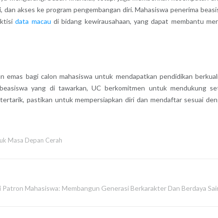
mni, dan akses ke program pengembangan diri. Mahasiswa penerima beas
ktisi
data macau
di bidang kewirausahaan, yang dapat membantu me
an emas bagi calon mahasiswa untuk mendapatkan pendidikan berkual
s beasiswa yang di tawarkan, UC berkomitmen untuk mendukung se
 tertarik, pastikan untuk mempersiapkan diri dan mendaftar sesuai de
uk Masa Depan Cerah
ai Patron Mahasiswa: Membangun Generasi Berkarakter Dan Berdaya Sai