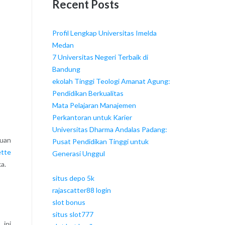
Recent Posts
Profil Lengkap Universitas Imelda
Medan
7 Universitas Negeri Terbaik di
Bandung
ekolah Tinggi Teologi Amanat Agung:
Pendidikan Berkualitas
Mata Pelajaran Manajemen
Perkantoran untuk Karier
Universitas Dharma Andalas Padang:
ruan
Pusat Pendidikan Tinggi untuk
ette
Generasi Unggul
a.
situs depo 5k
rajascatter88 login
slot bonus
situs slot777
 ini