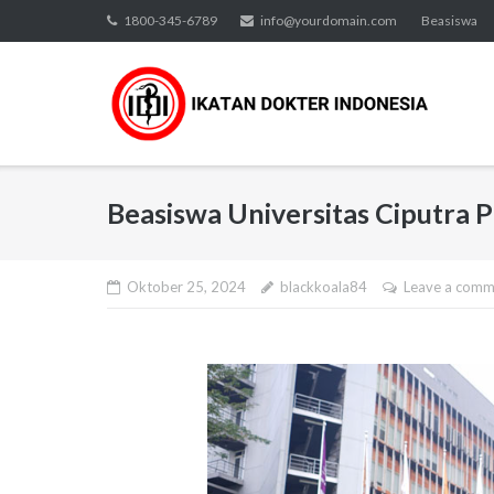
Skip
1800-345-6789
info@yourdomain.com
Beasiswa
to
content
Beasiswa Universitas Ciputra
Oktober 25, 2024
blackkoala84
Leave a comm