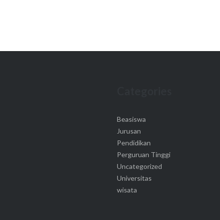
Categories
Beasiswa
Jurusan
Pendidikan
Perguruan Tinggi
Uncategorized
Universitas
wisata