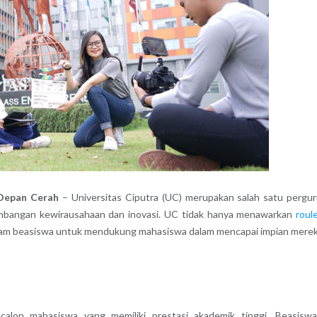
 Depan Cerah
– Universitas Ciputra (UC) merupakan salah satu pergu
embangan kewirausahaan dan inovasi. UC tidak hanya menawarkan
roul
ogram beasiswa untuk mendukung mahasiswa dalam mencapai impian merek
 calon mahasiswa yang memiliki prestasi akademik tinggi. Beasiswa