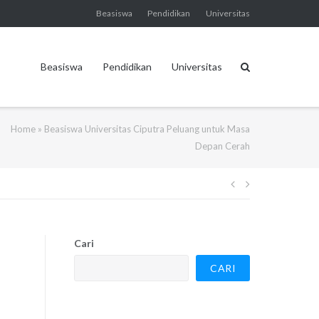
Beasiswa
Pendidikan
Universitas
Beasiswa
Pendidikan
Universitas
Home
»
Beasiswa Universitas Ciputra Peluang untuk Masa
Depan Cerah
Navigasi
pos
Cari
CARI