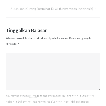
6 Jurusan Kurang Berminat Di UI (Universitas Indonesia)
Tinggalkan Balasan
Alamat email Anda tidak akan dipublikasikan.
Ruas yang wajib
ditandai
*
You may use these
HTML
tags and attributes:
<a href="" title="">
<abbr title=""> <acronym title=""> <b> <blockquote