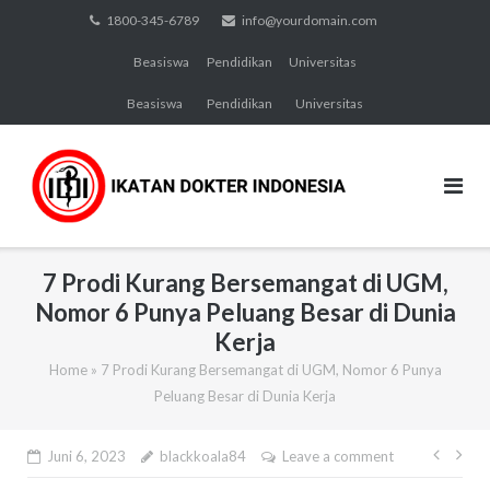
Skip
1800-345-6789
info@yourdomain.com
to
Beasiswa
Pendidikan
Universitas
content
Beasiswa
Pendidikan
Universitas
7 Prodi Kurang Bersemangat di UGM,
Nomor 6 Punya Peluang Besar di Dunia
Kerja
Home
»
7 Prodi Kurang Bersemangat di UGM, Nomor 6 Punya
Peluang Besar di Dunia Kerja
Navi
Juni 6, 2023
blackkoala84
Leave a comment
pos