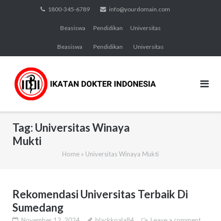
Skip
1800-345-6789
info@yourdomain.com
to
Beasiswa
Pendidikan
Universitas
content
Beasiswa
Pendidikan
Universitas
Tag:
Universitas Winaya
Mukti
Home
»
Universitas Winaya Mukti
Rekomendasi Universitas Terbaik Di
Sumedang
November 12, 2024
blackkoala84
Leave a comment