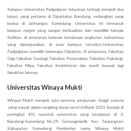
Kampus Universitas Padjadjaran lokasinya terbagi menjadi dua
lokasi, yang pertama di Dipatiukur, Bandung, sedangkan yang
kedua di Jatinangor, Sumedang. Universitas ini termasuk
kampus negeri yang sangat berkualitas dan memilliki banyak
fasilitas, di antaranya belasan kendaraan angkutan mahasiswa
yang dipergunakan di area kampus tersebut.Universitas
Padjadjaran memiliki beberapa Fakuktas, di antaranya, Fakultas
Gigi, Fakultas Geologi, Fakultas Peternakan, Fakultas Psikologi,
Fakultas Mipa, Fakultas Kedokteran dan masih banyak lagi
fakukltas lainnya.
Universitas Winaya Mukti
Winaya Mukti menjadi satu-satunya perguruan tinggi swasta
yang masuk dalam rangking dunia versi UniRank 2023. Berada di
peringkat 431 nasional universitas yang beralamat di Jl.
Bandung-Sumedang No.29, Gunungmanik, Kec. Tanjungsari,
Kabupaten Sumedang Pemberian nama Winaya Mukti