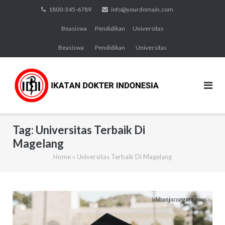
Skip
1800-345-6789
info@yourdomain.com
to
Beasiswa
Pendidikan
Universitas
content
Beasiswa
Pendidikan
Universitas
Tag:
Universitas Terbaik Di
Magelang
Home
»
Universitas Terbaik Di Magelang