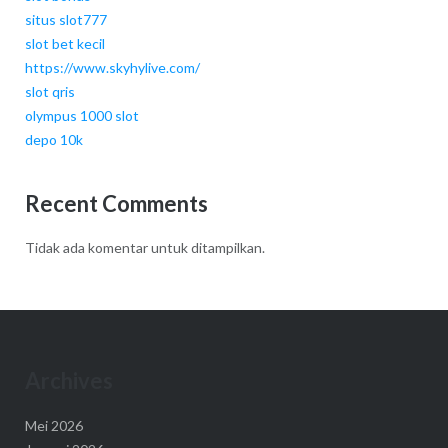
situs slot777
slot bet kecil
https://www.skyhylive.com/
slot qris
olympus 1000 slot
depo 10k
Recent Comments
Tidak ada komentar untuk ditampilkan.
Archives
Mei 2026