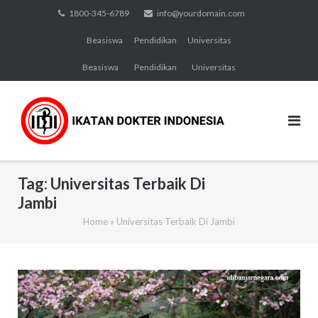
Skip
1800-345-6789
info@yourdomain.com
to
Beasiswa
Pendidikan
Universitas
content
Beasiswa
Pendidikan
Universitas
Tag:
Universitas Terbaik Di
Jambi
Home
»
Universitas Terbaik Di Jambi