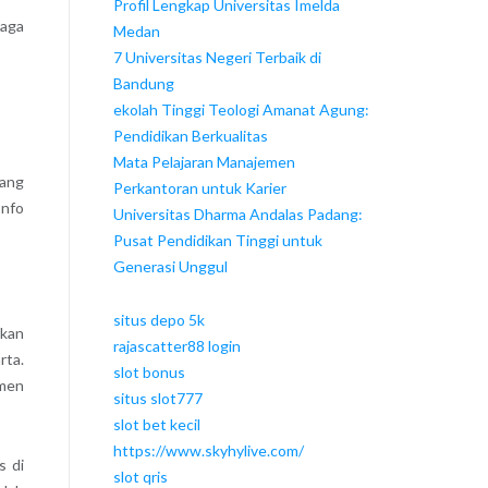
Profil Lengkap Universitas Imelda
naga
Medan
7 Universitas Negeri Terbaik di
Bandung
ekolah Tinggi Teologi Amanat Agung:
Pendidikan Berkualitas
Mata Pelajaran Manajemen
yang
Perkantoran untuk Karier
Info
Universitas Dharma Andalas Padang:
Pusat Pendidikan Tinggi untuk
Generasi Unggul
situs depo 5k
akan
rajascatter88 login
rta.
slot bonus
emen
situs slot777
slot bet kecil
https://www.skyhylive.com/
s di
slot qris