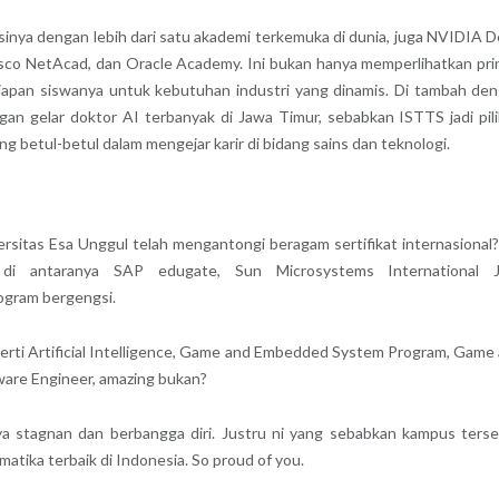
inya dengan lebih dari satu akademi terkemuka di dunia, juga NVIDIA 
o NetAcad, dan Oracle Academy. Ini bukan hanya memperlihatkan pri
iapan siswanya untuk kebutuhan industri yang dinamis. Di tambah de
gan gelar doktor AI terbanyak di Jawa Timur, sebabkan ISTTS jadi pil
ang betul-betul dalam mengejar karir di bidang sains dan teknologi.
ersitas Esa Unggul telah mengantongi beragam sertifikat internasional?
l di antaranya SAP edugate, Sun Microsystems International J
ogram bergengsi.
perti Artificial Intelligence, Game and Embedded System Program, Game
are Engineer, amazing bukan?
a stagnan dan berbangga diri. Justru ni yang sebabkan kampus ters
atika terbaik di Indonesia. So proud of you.