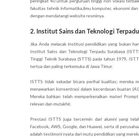
peringkat 40 untuk perguruan tinggi non vokasi terba
fakultas tehnik informatika,ilmu komputer, ekonomi dan
dengan mendatangi website resminya.
2. Institut Sains dan Teknologi Terpad
Jika Anda melacak institusi pendidikan yang bukan ha
Institut Sains dan Teknologi Terpadu Surabaya (ISTTS
Tinggi Teknik Surabaya (STTS) pada tahun 1979, ISTTS
tertua dan paling terkemuka di Jawa Timur.
ISTTS tidak sekadar bicara perihal kualitas; mereka
menawarkan konsentrasi dalam kecerdasan buatan (AI), 
Mereka bahkan telah memperkenalkan materi Prompt E
relevan dan mutakhir.
Prestasi ISTTS juga tercermin dari alumni yang telah
Facebook, AWS, Google, dan Huawei, serta di perusahaa
adalah testimoni nyata dari mutu pendidikan yang merek