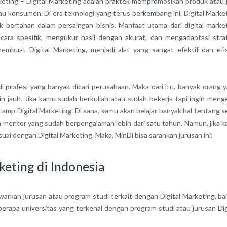
keting – Digital Marketing adalah praktek mempromosikan produk atau 
au konsumen. Di era teknologi yang terus berkembang ini, Digital Marke
k bertahan dalam persaingan bisnis. Manfaat utama dari digital marke
ra spesifik, mengukur hasil dengan akurat, dan mengadaptasi stra
embuat Digital Marketing, menjadi alat yang sangat efektif dan efi
i profesi yang banyak dicari perusahaan. Maka dari itu, banyak orang 
in jauh. Jika kamu sudah berkuliah atau sudah bekerja tapi ingin meng
amp Digital Marketing. Di sana, kamu akan belajar banyak hal tentang s
 mentor yang sudah berpengalaman lebih dari satu tahun. Namun, jika 
suai dengan Digital Marketing. Maka, MinDi bisa sarankan jurusan ini:
keting di Indonesia
arkan jurusan atau program studi terkait dengan Digital Marketing, bai
berapa universitas yang terkenal dengan program studi atau jurusan Dig