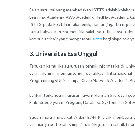
Salah satu hal yang membedakan ISTTS adalah kolaboras
Learning Academy, AWS Academy, RedHat Academy, Cisc
ISTTS pada kelebihan akademik, namun juga buat pers
fakta bahwa mereka memiliki salah satu tim dosen den
kampus terbaik yang mengetahui
sicbo
bagi siapa saja y
3. Universitas Esa Unggul
Tahukah kamu jikalau jurusan tehnik informatika di Univ
para alumni mengantongi sertifikat Internasiona
Programming&Unix, sampai Cisco Network Academic Pr
bahkan terkandung jurusan favorit dengan 5 jurusan se
Embedded System Program, Database System dan Softw
Sudah meraih predikat A dari BAN PT, tak membuatny
selamanya berbenah sampai memiliki jurusan tehnik inform