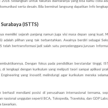
ik 2018. Sedangkan untuk fakultas diantaranya yang bisa kamu coba ad
 komunikasi serta desain. Bila berminat langsung dapatkan Info lengka
u Surabaya (ISTTS)
nya memiliki sejarah panjang namun juga visi masa depan yang kuat. 
) adalah pilihan yang tak terbantahkan. Awalnya berdiri sebagai Sek
 telah bertransformasi jadi salah satu penyelenggara jurusan Informa
 membuktikannya. Dengan fokus pada pendidikan berstandar tinggi, I
di lengkapi dengan kurikulum yang meliputi teori sampai aplikasi prak
ngineering yang inovatif, melindungi agar kurikulum mereka selam
 berhasil mendiami posisi di perusahaan internasional ternama, sep
n nasional unggulan seperti BCA, Tokopedia, Traveloka, dan GDP Labs.
a tawarkan.