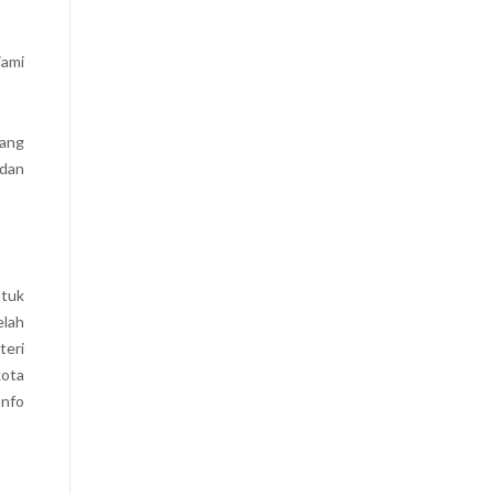
iami
yang
 dan
ntuk
elah
teri
kota
Info