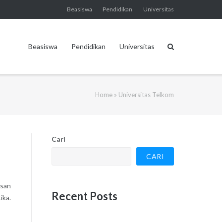
Beasiswa
Pendidikan
Universitas
Beasiswa
Pendidikan
Universitas
Home
»
Universitas Telkom
Cari
CARI
usan
Recent Posts
ika.