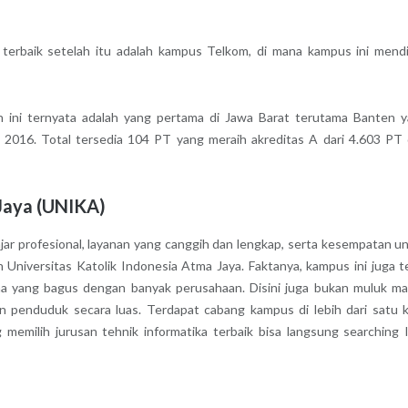
 terbaik setelah itu adalah kampus Telkom, di mana kampus ini mend
n ini ternyata adalah yang pertama di Jawa Barat terutama Banten 
 2016. Total tersedia 104 PT yang meraih akreditas A dari 4.603 PT
 Jaya (UNIKA)
jar profesional, layanan yang canggih dan lengkap, serta kesempatan u
Universitas Katolik Indonesia Atma Jaya. Faktanya, kampus ini juga t
ma yang bagus dengan banyak perusahaan. Disini juga bukan muluk ma
an penduduk secara luas. Terdapat cabang kampus di lebih dari satu 
memilih jurusan tehnik informatika terbaik bisa langsung searching 