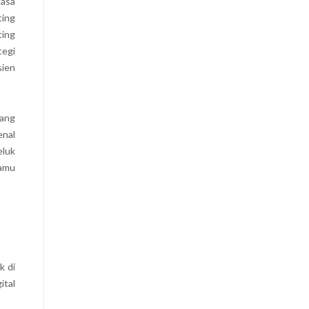
jasa
ting
ting
tegi
sien
yang
enal
eluk
kamu
k di
ital