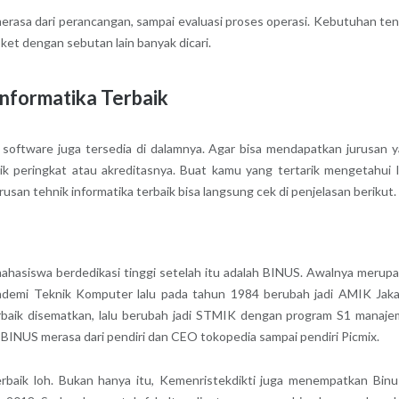
merasa dari perancangan, sampai evaluasi proses operasi. Kebutuhan te
ket dengan sebutan lain banyak dicari.
Informatika Terbaik
ftware juga tersedia di dalamnya. Agar bisa mendapatkan jurusan 
k peringkat atau akreditasnya. Buat kamu yang tertarik mengetahui 
san tehnik informatika terbaik bisa langsung cek di penjelasan berikut.
mahasiswa berdedikasi tinggi setelah itu adalah BINUS. Awalnya merup
 Akademi Teknik Komputer lalu pada tahun 1984 berubah jadi AMIK Jaka
rbaik disematkan, lalu berubah jadi STMIK dengan program S1 manaj
 BINUS merasa dari pendiri dan CEO tokopedia sampai pendiri Picmix.
rbaik loh. Bukan hanya itu, Kemenristekdikti juga menempatkan Binu