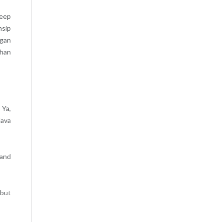
Deep
nsip
ngan
ihan
 Ya,
ava
 and
ebut