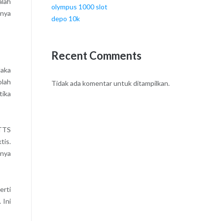
alah
olympus 1000 slot
pnya
depo 10k
Recent Comments
Maka
olah
Tidak ada komentar untuk ditampilkan.
tika
STTS
tis.
anya
erti
 Ini