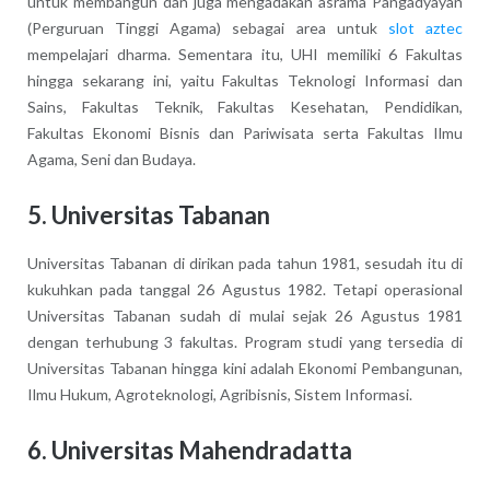
untuk membangun dan juga mengadakan asrama Pangadyayan
(Perguruan Tinggi Agama) sebagai area untuk
slot aztec
mempelajari dharma. Sementara itu, UHI memiliki 6 Fakultas
hingga sekarang ini, yaitu Fakultas Teknologi Informasi dan
Sains, Fakultas Teknik, Fakultas Kesehatan, Pendidikan,
Fakultas Ekonomi Bisnis dan Pariwisata serta Fakultas Ilmu
Agama, Seni dan Budaya.
5. Universitas Tabanan
Universitas Tabanan di dirikan pada tahun 1981, sesudah itu di
kukuhkan pada tanggal 26 Agustus 1982. Tetapi operasional
Universitas Tabanan sudah di mulai sejak 26 Agustus 1981
dengan terhubung 3 fakultas. Program studi yang tersedia di
Universitas Tabanan hingga kini adalah Ekonomi Pembangunan,
Ilmu Hukum, Agroteknologi, Agribisnis, Sistem Informasi.
6. Universitas Mahendradatta