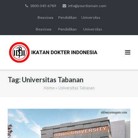
Skip
1800-345-6789
info@yourdomain.com
to
Beasiswa
Pendidikan
Universitas
content
Beasiswa
Pendidikan
Universitas
Tag:
Universitas Tabanan
Home
»
Universitas Tabanan