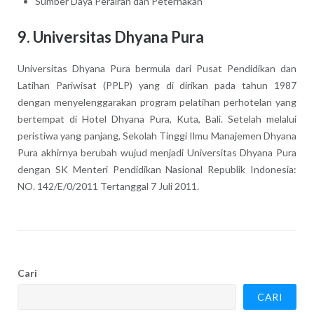
Sumber Daya Perairan dan Peternakan
9. Universitas Dhyana Pura
Universitas Dhyana Pura bermula dari Pusat Pendidikan dan
Latihan Pariwisat (PPLP) yang di dirikan pada tahun 1987
dengan menyelenggarakan program pelatihan perhotelan yang
bertempat di Hotel Dhyana Pura, Kuta, Bali. Setelah melalui
peristiwa yang panjang, Sekolah Tinggi Ilmu Manajemen Dhyana
Pura akhirnya berubah wujud menjadi Universitas Dhyana Pura
dengan SK Menteri Pendidikan Nasional Republik Indonesia:
NO. 142/E/0/2011 Tertanggal 7 Juli 2011.
Cari
CARI