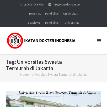
Skip
1800-345-6789
info@yourdomain.com
to
Beasiswa
Pendidikan
Universitas
content
Beasiswa
Pendidikan
Universitas
Tag:
Universitas Swasta
Termurah di Jakarta
Home
»
Universitas Swasta Termurah di Jakarta