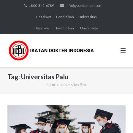
Skip
1800-345-6789
info@yourdomain.com
to
Beasiswa
Pendidikan
Universitas
content
Beasiswa
Pendidikan
Universitas
Tag:
Universitas Palu
Home
»
Universitas Palu