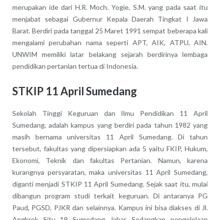
merupakan ide dari H.R. Moch. Yogie, S.M. yang pada saat itu
menjabat sebagai Gubernur Kepala Daerah Tingkat I Jawa
Barat. Berdiri pada tanggal 25 Maret 1991 sempat beberapa kali
mengalami perubahan nama seperti APT, AIK, ATPU, AIN.
UNWIM memiliki latar belakang sejarah berdirinya lembaga
pendidikan pertanian tertua di Indonesia.
STKIP 11 April Sumedang
Sekolah Tinggi Keguruan dan Ilmu Pendidikan 11 April
Sumedang, adalah kampus yang berdiri pada tahun 1982 yang
masih bernama universitas 11 April Sumedang. Di tahun
tersebut, fakultas yang dipersiapkan ada 5 yaitu FKIP, Hukum,
Ekonomi, Teknik dan fakultas Pertanian. Namun, karena
kurangnya persyaratan, maka universitas 11 April Sumedang,
diganti menjadi STKIP 11 April Sumedang. Sejak saat itu, mulai
dibangun program studi terkait keguruan. Di antaranya PG
Paud, PGSD, PJKR dan selainnya. Kampus ini bisa diakses di Jl.
Angkrek Situ 19 Sumedang Jabar. Sedangkan pengelolaan