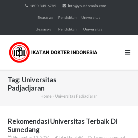
Skip
1800-345-6789
info@yourdomain.com
to
Beasiswa
Pendidikan
Universitas
content
Beasiswa
Pendidikan
Universitas
Tag:
Universitas
Padjadjaran
Home
»
Universitas Padjadjaran
Rekomendasi Universitas Terbaik Di
Sumedang
November 12, 2024
blackkoala84
Leave a comment