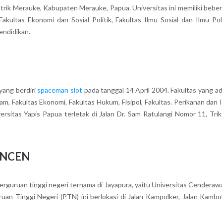
strik Merauke, Kabupaten Merauke, Papua. Universitas ini memiliki bebe
akultas Ekonomi dan Sosial Politik, Fakultas Ilmu Sosial dan Ilmu Poli
endidikan.
 yang berdiri
spaceman slot
pada tanggal 14 April 2004. Fakultas yang ad
lam, Fakultas Ekonomi, Fakultas Hukum, Fisipol, Fakultas. Perikanan dan 
rsitas Yapis Papua terletak di Jalan Dr. Sam Ratulangi Nomor 11, Trik
 UNCEN
erguruan tinggi negeri ternama di Jayapura, yaitu Universitas Cenderaw
an Tinggi Negeri (PTN) ini berlokasi di Jalan Kampolker, Jalan Kambo