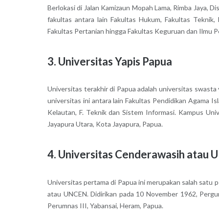
Berlokasi di Jalan Kamizaun Mopah Lama, Rimba Jaya, Di
fakultas antara lain Fakultas Hukum, Fakultas Teknik, F
Fakultas Pertanian hingga Fakultas Keguruan dan Ilmu P
3. Universitas Yapis Papua
Universitas terakhir di Papua adalah universitas swasta
universitas ini antara lain Fakultas Pendidikan Agama Is
Kelautan, F. Teknik dan Sistem Informasi. Kampus Unive
Jayapura Utara, Kota Jayapura, Papua.
4. Universitas Cenderawasih atau
Universitas pertama di Papua ini merupakan salah satu p
atau UNCEN. Didirikan pada 10 November 1962, Perguru
Perumnas III, Yabansai, Heram, Papua.