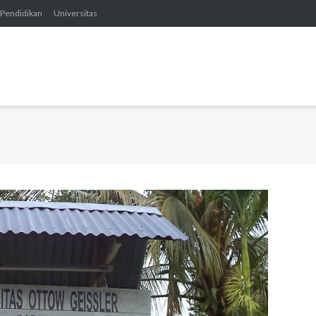
Pendidikan
Universitas