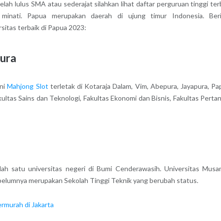
elah lulus SMA atau sederajat silahkan lihat daftar perguruan tinggi ter
inati. Papua merupakan daerah di ujung timur Indonesia. Beri
itas terbaik di Papua 2023:
pura
ini
Mahjong Slot
terletak di Kotaraja Dalam, Vim, Abepura, Jayapura, Pa
akultas Sains dan Teknologi, Fakultas Ekonomi dan Bisnis, Fakultas Pertan
salah satu universitas negeri di Bumi Cenderawasih. Universitas Mus
belumnya merupakan Sekolah Tinggi Teknik yang berubah status.
ermurah di Jakarta