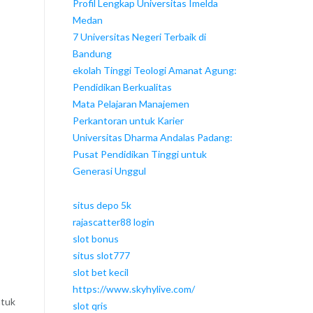
Profil Lengkap Universitas Imelda
Medan
7 Universitas Negeri Terbaik di
Bandung
ekolah Tinggi Teologi Amanat Agung:
Pendidikan Berkualitas
Mata Pelajaran Manajemen
Perkantoran untuk Karier
Universitas Dharma Andalas Padang:
Pusat Pendidikan Tinggi untuk
Generasi Unggul
situs depo 5k
rajascatter88 login
slot bonus
situs slot777
slot bet kecil
https://www.skyhylive.com/
ntuk
slot qris