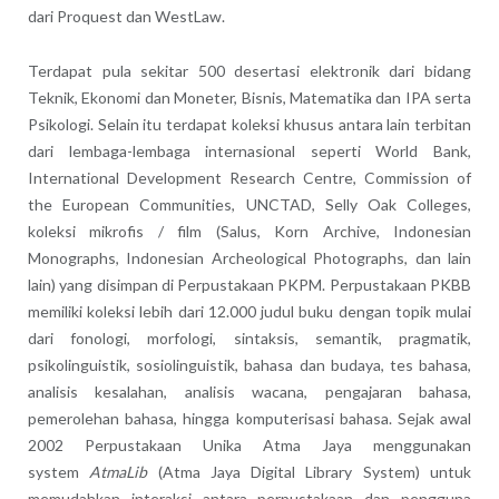
dari Proquest dan WestLaw.
Terdapat pula sekitar 500 desertasi elektronik dari bidang
Teknik, Ekonomi dan Moneter, Bisnis, Matematika dan IPA serta
Psikologi. Selain itu terdapat koleksi khusus antara lain terbitan
dari lembaga-lembaga internasional seperti World Bank,
International Development Research Centre, Commission of
the European Communities, UNCTAD, Selly Oak Colleges,
koleksi mikrofis / film (Salus, Korn Archive, Indonesian
Monographs, Indonesian Archeological Photographs, dan lain
lain) yang disimpan di Perpustakaan PKPM. Perpustakaan PKBB
memiliki koleksi lebih dari 12.000 judul buku dengan topik mulai
dari fonologi, morfologi, sintaksis, semantik, pragmatik,
psikolinguistik, sosiolinguistik, bahasa dan budaya, tes bahasa,
analisis kesalahan, analisis wacana, pengajaran bahasa,
pemerolehan bahasa, hingga komputerisasi bahasa. Sejak awal
2002 Perpustakaan Unika Atma Jaya menggunakan
system
AtmaLib
(Atma Jaya Digital Library System) untuk
memudahkan interaksi antara perpustakaan dan pengguna