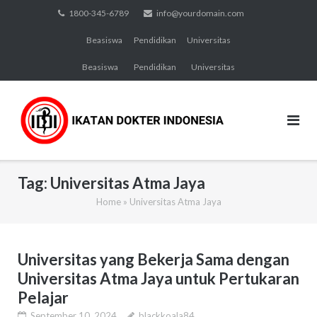
Skip
1800-345-6789
info@yourdomain.com
to
Beasiswa
Pendidikan
Universitas
content
Beasiswa
Pendidikan
Universitas
Tag:
Universitas Atma Jaya
Home
»
Universitas Atma Jaya
Universitas yang Bekerja Sama dengan
Universitas Atma Jaya untuk Pertukaran
Pelajar
September 10, 2024
blackkoala84