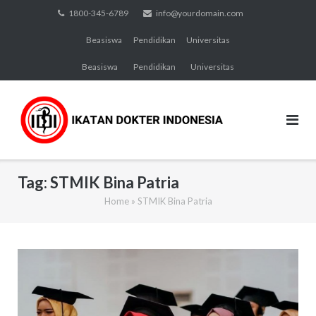
Skip
1800-345-6789
info@yourdomain.com
to
Beasiswa
Pendidikan
Universitas
content
Beasiswa
Pendidikan
Universitas
Tag:
STMIK Bina Patria
Home
»
STMIK Bina Patria