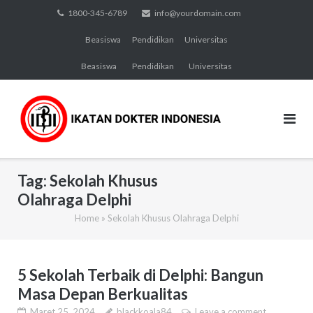
Skip
1800-345-6789
info@yourdomain.com
to
Beasiswa
Pendidikan
Universitas
content
Beasiswa
Pendidikan
Universitas
Tag:
Sekolah Khusus
Olahraga Delphi
Home
»
Sekolah Khusus Olahraga Delphi
5 Sekolah Terbaik di Delphi: Bangun
Masa Depan Berkualitas
Maret 25, 2024
blackkoala84
Leave a comment