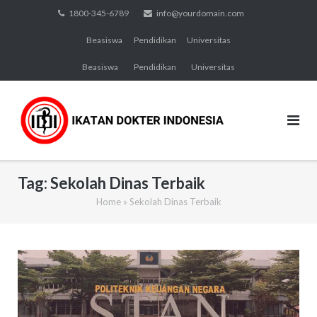
Skip
1800-345-6789
info@yourdomain.com
to
Beasiswa
Pendidikan
Universitas
content
Beasiswa
Pendidikan
Universitas
Tag:
Sekolah Dinas Terbaik
Home
»
Sekolah Dinas Terbaik