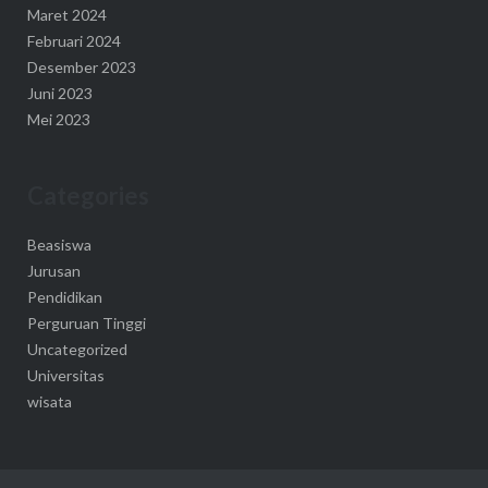
Maret 2024
Februari 2024
Desember 2023
Juni 2023
Mei 2023
Categories
Beasiswa
Jurusan
Pendidikan
Perguruan Tinggi
Uncategorized
Universitas
wisata