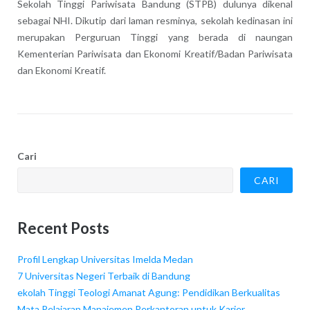
Sekolah Tinggi Pariwisata Bandung (STPB) dulunya dikenal
sebagai NHI. Dikutip dari laman resminya, sekolah kedinasan ini
merupakan Perguruan Tinggi yang berada di naungan
Kementerian Pariwisata dan Ekonomi Kreatif/Badan Pariwisata
dan Ekonomi Kreatif.
Cari
CARI
Recent Posts
Profil Lengkap Universitas Imelda Medan
7 Universitas Negeri Terbaik di Bandung
ekolah Tinggi Teologi Amanat Agung: Pendidikan Berkualitas
Mata Pelajaran Manajemen Perkantoran untuk Karier