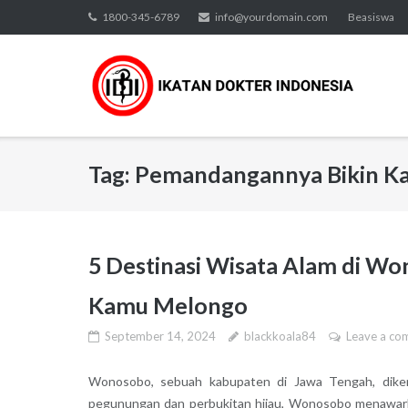
Skip
1800-345-6789
info@yourdomain.com
Beasiswa
to
content
Tag:
Pemandangannya Bikin K
5 Destinasi Wisata Alam di W
Kamu Melongo
September 14, 2024
blackkoala84
Leave a co
Wonosobo, sebuah kabupaten di Jawa Tengah, dik
pegunungan dan perbukitan hijau, Wonosobo menawarka