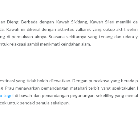
asan Dieng. Berbeda dengan Kawah Sikidang, Kawah Sileri memiliki d
a. Kawah ini dikenal dengan aktivitas vulkanik yang cukup aktif, sehi
ng di permukaan airnya. Suasana sekitarnya yang tenang dan udara 
ntuk relaksasi sambil menikmati keindahan alam.
destinasi yang tidak boleh dilewatkan. Dengan puncaknya yang berada 
ng Prau menawarkan pemandangan matahari terbit yang spektakuler. 
o togel
di bawah dan pemandangan pegunungan sekeliling yang memu
ocok untuk pendaki pemula sekalipun.