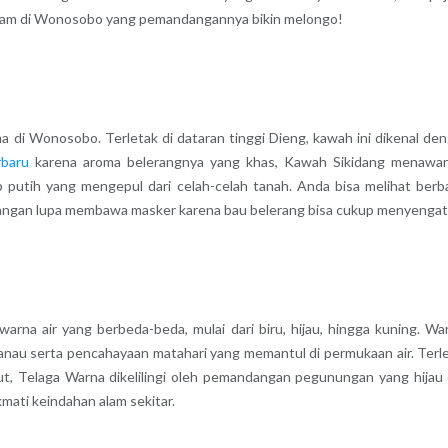
a alam di Wonosobo yang pemandangannya bikin melongo!
a di Wonosobo. Terletak di dataran tinggi Dieng, kawah ini dikenal de
rbaru
karena aroma belerangnya yang khas, Kawah Sikidang menawa
putih yang mengepul dari celah-celah tanah. Anda bisa melihat berb
angan lupa membawa masker karena bau belerang bisa cukup menyengat
rna air yang berbeda-beda, mulai dari biru, hijau, hingga kuning. Wa
danau serta pencahayaan matahari yang memantul di permukaan air. Terl
aut, Telaga Warna dikelilingi oleh pemandangan pegunungan yang hijau
mati keindahan alam sekitar.