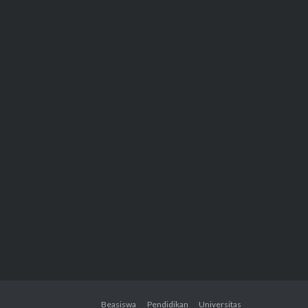
Beasiswa
Pendidikan
Universitas