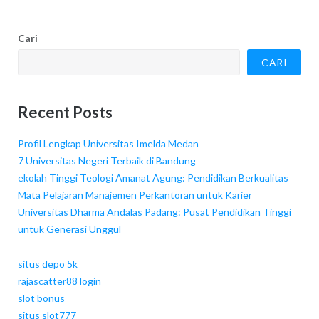
Cari
CARI
Recent Posts
Profil Lengkap Universitas Imelda Medan
7 Universitas Negeri Terbaik di Bandung
ekolah Tinggi Teologi Amanat Agung: Pendidikan Berkualitas
Mata Pelajaran Manajemen Perkantoran untuk Karier
Universitas Dharma Andalas Padang: Pusat Pendidikan Tinggi
untuk Generasi Unggul
situs depo 5k
rajascatter88 login
slot bonus
situs slot777