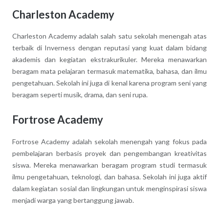
Charleston Academy
Charleston Academy adalah salah satu sekolah menengah atas
terbaik di Inverness dengan reputasi yang kuat dalam bidang
akademis dan kegiatan ekstrakurikuler. Mereka menawarkan
beragam mata pelajaran termasuk matematika, bahasa, dan ilmu
pengetahuan. Sekolah ini juga di kenal karena program seni yang
beragam seperti musik, drama, dan seni rupa.
Fortrose Academy
Fortrose Academy adalah sekolah menengah yang fokus pada
pembelajaran berbasis proyek dan pengembangan kreativitas
siswa. Mereka menawarkan beragam program studi termasuk
ilmu pengetahuan, teknologi, dan bahasa. Sekolah ini juga aktif
dalam kegiatan sosial dan lingkungan untuk menginspirasi siswa
menjadi warga yang bertanggung jawab.