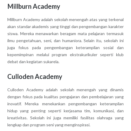
Millburn Academy
Millburn Academy adalah sekolah menengah atas yang terkenal
akan standar akademis yang tinggi dan pengembangan karakter
siswa. Mereka menawarkan beragam mata pelajaran termasuk
ilmu pengetahuan, seni, dan humaniora. Selain itu, sekolah ini
juga fokus pada pengembangan keterampilan sosial dan
kepemimpinan melalui program ekstrakurikuler seperti klub
debat dan kegiatan sukarela.
Culloden Academy
Culloden Academy adalah sekolah menengah yang dinamis
dengan fokus pada kualitas pengajaran dan pembelajaran yang
inovatif. Mereka menekankan pengembangan keterampilan
hidup yang penting seperti kerjasama tim, komunikasi, dan
kreativitas. Sekolah ini juga memiliki fasilitas olahraga yang
lengkap dan program seni yang menginspirasi.