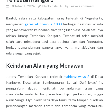
Oktober 1, 2024
blackkoala84
Leave a comment
Bantul, salah satu kabupaten yang terletak di Yogyakarta,
menyimpan
gates of olympus 1000
berbagai destinasi wisata
yang menawarkan keindahan alam yang luar biasa. Salah satunya
adalah Jurang Tembelan Kanigoro. Tempat ini telah menjadi
salah satu primadona bagi para pecinta alam dan fotografer,
berkat pemandangan panoramanya yang menakjubkan dan
udara segar yang sejuk.
Keindahan Alam yang Menawan
Jurang Tembelan Kanigoro terletak
mahjong ways 2
di Desa
Kanigoro, Kecamatan Sumberagung, Bantul. Dari lokasi ini,
pengunjung dapat menikmati pemandangan alam yang
spektakuler, mulai dari hamparan bukit hijau, perkebunan, hingga
aliran Sungai Oyo. Salah satu daya tarik utama tempat ini adalah
pemandangan matahari terbit dan terbenam yang memukau.