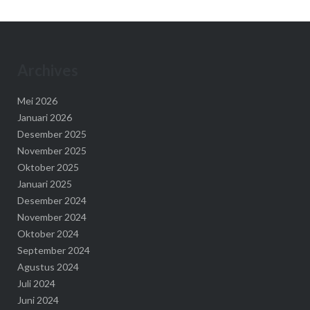
Archives
Mei 2026
Januari 2026
Desember 2025
November 2025
Oktober 2025
Januari 2025
Desember 2024
November 2024
Oktober 2024
September 2024
Agustus 2024
Juli 2024
Juni 2024