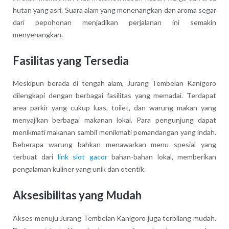
hutan yang asri. Suara alam yang menenangkan dan aroma segar
dari pepohonan menjadikan perjalanan ini semakin
menyenangkan.
Fasilitas yang Tersedia
Meskipun berada di tengah alam, Jurang Tembelan Kanigoro
dilengkapi dengan berbagai fasilitas yang memadai. Terdapat
area parkir yang cukup luas, toilet, dan warung makan yang
menyajikan berbagai makanan lokal. Para pengunjung dapat
menikmati makanan sambil menikmati pemandangan yang indah.
Beberapa warung bahkan menawarkan menu spesial yang
terbuat dari
link slot gacor
bahan-bahan lokal, memberikan
pengalaman kuliner yang unik dan otentik.
Aksesibilitas yang Mudah
Akses menuju Jurang Tembelan Kanigoro juga terbilang mudah.