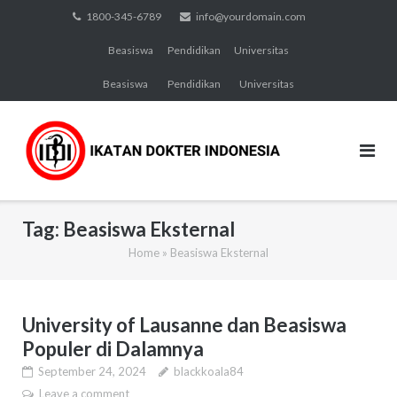
Skip
1800-345-6789
info@yourdomain.com
to
Beasiswa
Pendidikan
Universitas
content
Beasiswa
Pendidikan
Universitas
Tag:
Beasiswa Eksternal
Home
»
Beasiswa Eksternal
University of Lausanne dan Beasiswa
Populer di Dalamnya
September 24, 2024
blackkoala84
Leave a comment