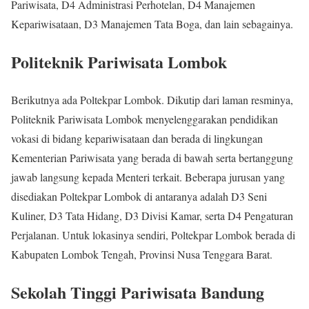
Pariwisata, D4 Administrasi Perhotelan, D4 Manajemen
Kepariwisataan, D3 Manajemen Tata Boga, dan lain sebagainya.
Politeknik Pariwisata Lombok
Berikutnya ada Poltekpar Lombok. Dikutip dari laman resminya,
Politeknik Pariwisata Lombok menyelenggarakan pendidikan
vokasi di bidang kepariwisataan dan berada di lingkungan
Kementerian Pariwisata yang berada di bawah serta bertanggung
jawab langsung kepada Menteri terkait. Beberapa jurusan yang
disediakan Poltekpar Lombok di antaranya adalah D3 Seni
Kuliner, D3 Tata Hidang, D3 Divisi Kamar, serta D4 Pengaturan
Perjalanan. Untuk lokasinya sendiri, Poltekpar Lombok berada di
Kabupaten Lombok Tengah, Provinsi Nusa Tenggara Barat.
Sekolah Tinggi Pariwisata Bandung